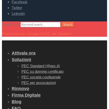
Facebook
Twitter
Linkedin
Search for:
Search
Premi invio per cercare o ESC per chiudere
Attivala ora
Soluzioni
PEC Standard (@pec.it)
PEC su dominio certificato
PEC società costituende
PEC per associazioni
Rinnovo
Firma Digitale
Blog
FAQ