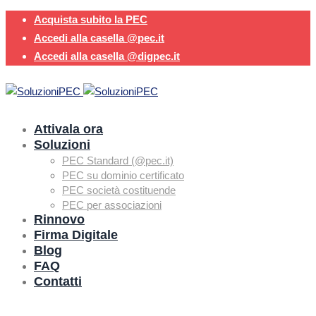
Acquista subito la PEC
Accedi alla casella @pec.it
Accedi alla casella @digpec.it
Attivala ora
Soluzioni
PEC Standard (@pec.it)
PEC su dominio certificato
PEC società costituende
PEC per associazioni
Rinnovo
Firma Digitale
Blog
FAQ
Contatti