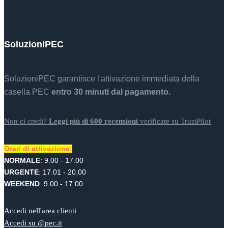
SoluzioniPEC
SoluzioniPEC garantisce l'attivazione immediata della
casella PEC
entro 30 minuti dal pagamento.
Non ci credi?
Leggi più di 600 recensioni
verificate su TrustPilot
Orari di attivazione:
NORMALE
: 9.00 - 17.00
URGENTE
: 17.01 - 20.00
WEEKEND
: 9.00 - 17.00
Accedi nell'area clienti
Accedi su @pec.it