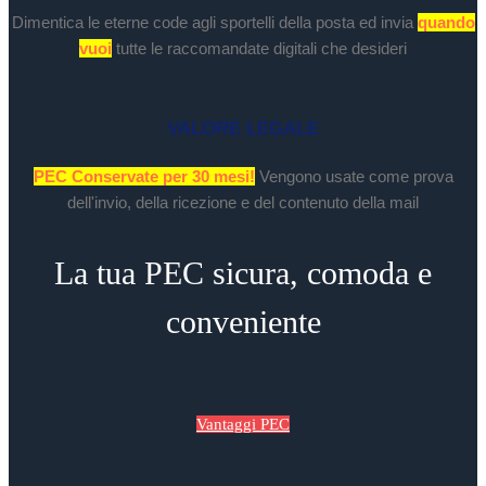
Dimentica le eterne code agli sportelli della posta ed invia
quando
vuoi
tutte le raccomandate digitali che desideri
VALORE LEGALE
PEC Conservate per 30 mesi!
Vengono usate come prova
dell'invio, della ricezione e del contenuto della mail
La tua PEC sicura, comoda e
conveniente
Vantaggi PEC